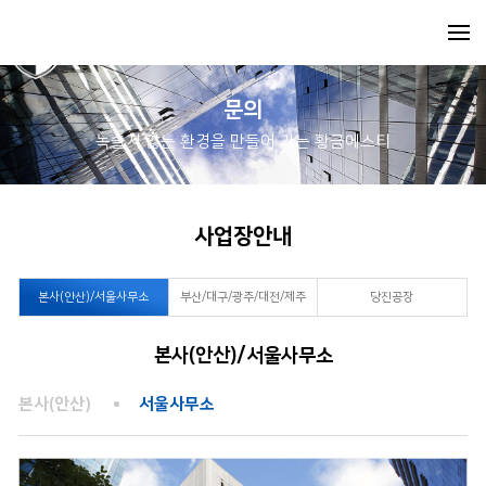
문의
녹슬지 않는 환경을 만들어 가는 황금에스티
사업장안내
본사(안산)/서울사무소
부산/대구/광주/대전/제주
당진공장
지사
본사(안산)/서울사무소
본사(안산)
서울사무소