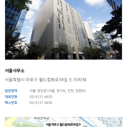
서울사무소
서울특별시 마포구 월드컵북로58길 9, ES타워
담당영역
서울-경인권 (서울, 경기도, 인천, 강원도)
대표전화
02) 6121 4620
팩스번호
02) 6121 4630
서울 마포구 월드컵북로58길 9