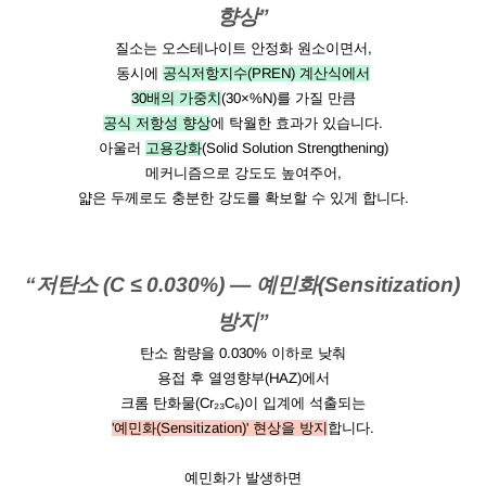
향상”
질소는 오스테나이트 안정화 원소이면서,
동시에
공식저항지수(PREN) 계산식에서
30배의 가중치
(30×%N)를 가질 만큼
공식 저항성 향상
에 탁월한 효과가 있습니다.
아울러
고용강화
(Solid Solution Strengthening)
메커니즘으로 강도도 높여주어,
얇은 두께로도 충분한 강도를 확보할 수 있게 합니다.
“저탄소 (C ≤ 0.030%) — 예민화(Sensitization)
방지”
탄소 함량을 0.030% 이하로 낮춰
용접 후 열영향부(HAZ)에서
크롬 탄화물(Cr₂₃C₆)이 입계에 석출되는
'예민화(Sensitization)' 현상을 방지
합니다.
예민화가 발생하면