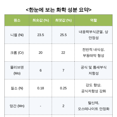
<한눈에 보는 화학 성분 요약>
원소
최솟값 (%)
최댓값 (%)
역할
내응력부식균열, 상
니켈 (Ni)
23.5
25.5
안정성
전반적 내식성,
크롬 (Cr)
20
22
부동태막 형성
몰리브덴
공식 및 틈새부식
6
7
(Mo)
저항성
강도 향상,
질소 (N)
0.18
0.25
공식저항성 강화
탈산제,
망간 (Mn)
-
2
오스테나이트 안정화