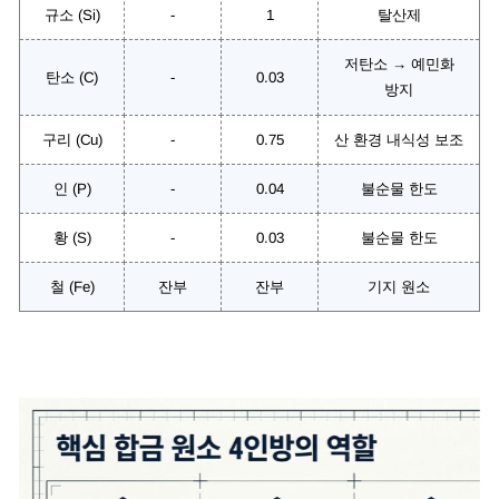
규소 (Si)
-
1
탈산제
저탄소 → 예민화
탄소 (C)
-
0.03
방지
구리 (Cu)
-
0.75
산 환경 내식성 보조
인 (P)
-
0.04
불순물 한도
황 (S)
-
0.03
불순물 한도
철 (Fe)
잔부
잔부
기지 원소