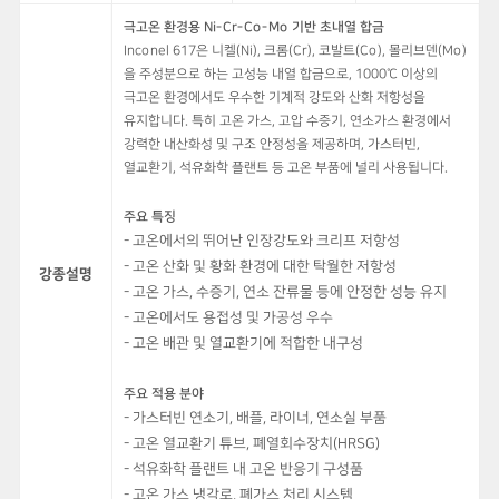
극고온 환경용 Ni-Cr-Co-Mo 기반 초내열 합금
Inconel 617은 니켈(Ni), 크롬(Cr), 코발트(Co), 몰리브덴(Mo)
을 주성분으로 하는 고성능 내열 합금으로, 1000℃ 이상의
극고온 환경에서도 우수한 기계적 강도와 산화 저항성을
유지합니다. 특히 고온 가스, 고압 수증기, 연소가스 환경에서
강력한 내산화성 및 구조 안정성을 제공하며, 가스터빈,
열교환기, 석유화학 플랜트 등 고온 부품에 널리 사용됩니다.
주요 특징
- 고온에서의 뛰어난 인장강도와 크리프 저항성
- 고온 산화 및 황화 환경에 대한 탁월한 저항성
강종설명
- 고온 가스, 수증기, 연소 잔류물 등에 안정한 성능 유지
- 고온에서도 용접성 및 가공성 우수
- 고온 배관 및 열교환기에 적합한 내구성
주요 적용 분야
- 가스터빈 연소기, 배플, 라이너, 연소실 부품
- 고온 열교환기 튜브, 폐열회수장치(HRSG)
- 석유화학 플랜트 내 고온 반응기 구성품
- 고온 가스 냉각로, 폐가스 처리 시스템