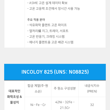
- ASME 고온 설계 데이터 확보
- 고온 고응력 조건에서 장시간 사용 가능
주요 적용 분야
- 석유화학 플랜트 고온 파이프
爐
- 열처리
지그, 트레이, 서포트
- 고온 반응기, 크래킹 시스템
- 에너지 플랜트용 고온 배관 시스템
INCOLOY 825 (UNS: N08825)
합금 계열(주-원
내공식지수
주 원소 구성성분
대표적인
소순)
(PREN)
화학조성 &
42Ni - 32Fe -
물성치
Ni - Fe - Cr
32
21.5Cr