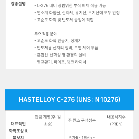
강종설명
- C-276 대비 광범위한 부식 매체 적용 가능
- 염소계 화합물, 산화제, 유기산, 무기산에 모두 안정
- 고순도 화학 및 반도체 공정에 적합
주요 적용 분야
- 고순도 화학 반응기, 정제기
- 반도체용 산처리 장비, 오염 제어 부품
- 혼합산·산화성 염 환경의 설비
- 열교환기, 파이프, 탱크 라이너
HASTELLOY C-276 (UNS: N10276)
합금 계열(주-원
내공식지수
주 원소 구성성분
대표적인
소순)
(PREN)
화학조성 &
57Ni - 16Mo -
물성치