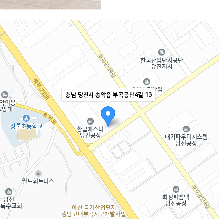
충남 당진시 송악읍 부곡공단4길 13