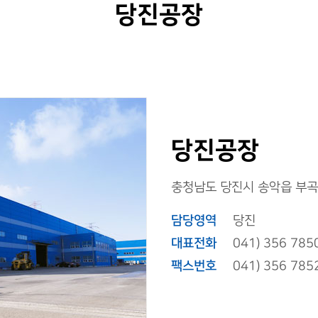
당진공장
당진공장
충청남도 당진시 송악읍 부곡
담당영역
당진
대표전화
041) 356 785
팩스번호
041) 356 785