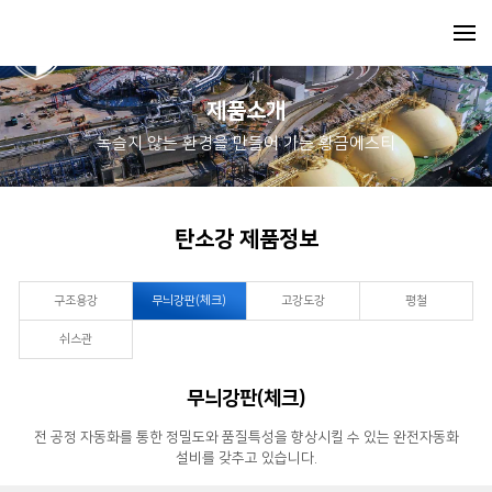
제품소개
녹슬지 않는 환경을 만들어 가는 황금에스티
탄소강 제품정보
구조용강
무늬강판(체크)
고강도강
평철
쉬스관
무늬강판(체크)
전 공정 자동화를 통한 정밀도와 품질특성을 향상시킬 수 있는 완전자동화
설비를 갖추고 있습니다.