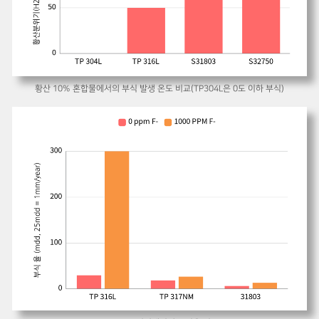
황산 10% 혼합물에서의 부식 발생 온도 비교(TP304L은 0도 이하 부식)