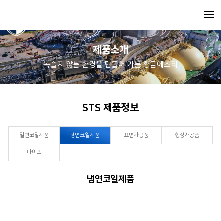
제품소개
녹슬지 않는 환경을 만들어 가는 황금에스티
STS 제품정보
열연코일제품
냉연코일제품
표면가공품
형상가공품
파이프
냉연코일제품