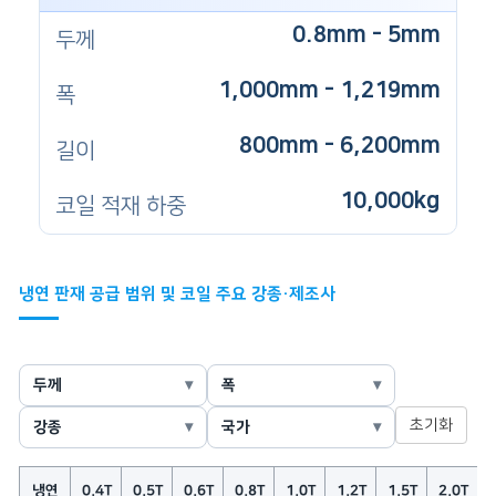
0.8mm - 5mm
두께
1,000mm - 1,219mm
폭
800mm - 6,200mm
길이
10,000kg
코일 적재 하중
냉연 판재 공급 범위 및 코일 주요 강종·제조사
두께
폭
초기화
강종
국가
냉연
0.4T
0.5T
0.6T
0.8T
1.0T
1.2T
1.5T
2.0T