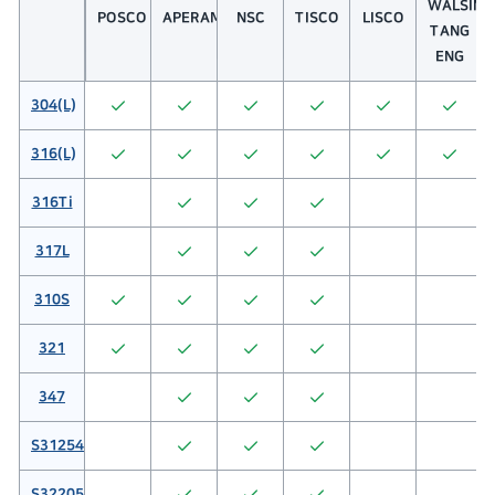
WALSIN
POSCO
APERAM
NSC
TISCO
LISCO
TANG
ENG
304(L)
316(L)
316Ti
317L
310S
321
347
S31254
S32205