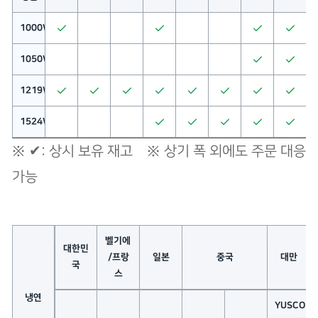
1000W
1050W
1219W
1524W
※ ✔: 상시 보유 재고 ※ 상기 폭 외에도 주문 대응
가능
벨기에
대한민
/프랑
일본
중국
대만
국
스
냉연
YUSCO