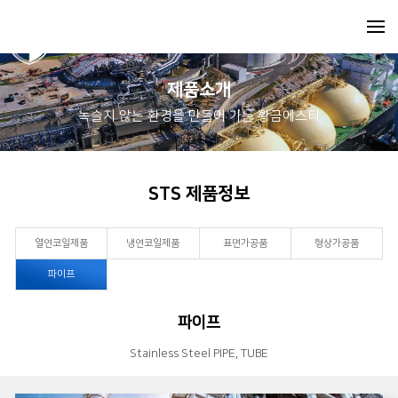
제품소개
녹슬지 않는 환경을 만들어 가는 황금에스티
STS 제품정보
열연코일제품
냉연코일제품
표면가공품
형상가공품
파이프
파이프
Stainless Steel PIPE, TUBE