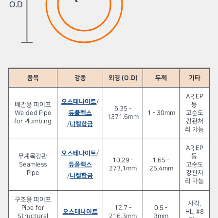
O.D
품목
강종
외경 (O.D)
두께
기타
AP, EP
오스테나이트
/
배관용 파이프
등
6.35 -
Welded Pipe
듀플렉스
1 - 30mm
고순도
1371.6mm
for Plumbing
강관처
/
니켈합금
리 가능
AP, EP
오스테나이트
/
무계목강관
등
10.29 -
1.65 -
Seamless
듀플렉스
고순도
273.1mm
25.4mm
Pipe
강관처
/
니켈합금
리 가능
구조용 파이프
사각,
Pipe for
12.7 -
0.5 -
오스테나이트
HL, #8
Structural
216.3mm
3mm